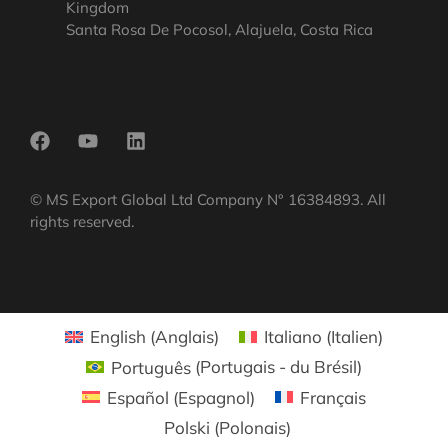
Kingdom
Santa Rosa De Pocosol, Alajuela, Costa Rica
© MS Export Global Ltd Company N° 16384893. All
rights reserved.
English
(
Anglais
)
Italiano
(
Italien
)
Português
(
Portugais - du Brésil
)
Español
(
Espagnol
)
Français
Polski
(
Polonais
)