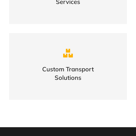
Services
Complex logistic solutions for your
business
Custom Transport
Solutions
VIEW DETAILS