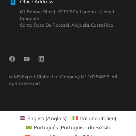
Office Address
61 Banner Street, EC1Y 8PX London - United
Kingdom
Santa Rosa De Pocosol, Alajuela, Costa Rica
© MS Export Global Ltd Company N° 16384893. All
rights reserved.
English
(
Anglais
)
Italiano
(
Italien
)
Português
(
Portugais - du Brésil
)