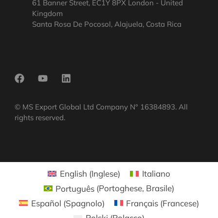
61 Banner Street, EC1Y 8PX London - United
Kingdom
Santa Rosa De Pocosol, Alajuela, Costa Rica
© MS Export Global Ltd Company N° 16384893. All
rights reserved.
English
(
Inglese
)
Italiano
Português
(
Portoghese, Brasile
)
Español
(
Spagnolo
)
Français
(
Francese
)
Polski
(
Polacco
)