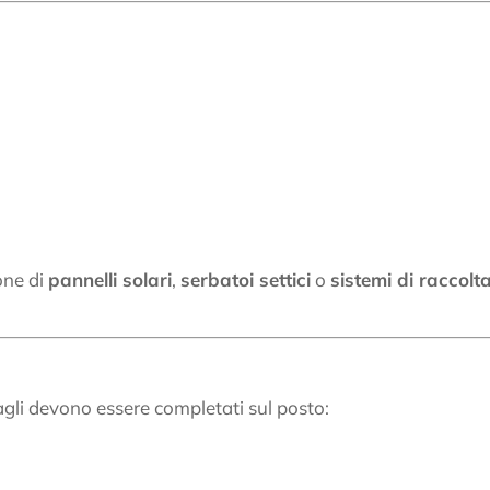
one di
pannelli solari
,
serbatoi settici
o
sistemi di raccolt
agli devono essere completati sul posto: