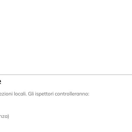
e
ioni locali. Gli ispettori controlleranno:
enza)