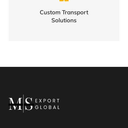
business
Custom Transport
Solutions
VIEW DETAILS