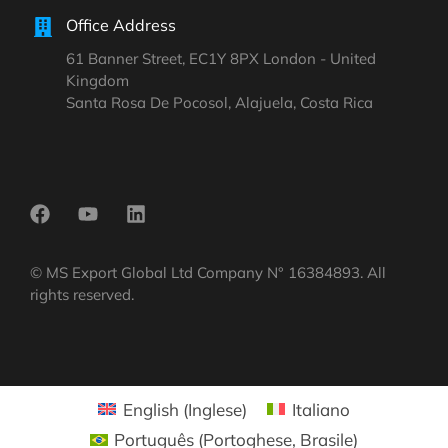
Office Address
61 Banner Street, EC1Y 8PX London - United
Kingdom
Santa Rosa De Pocosol, Alajuela, Costa Rica
© MS Export Global Ltd Company N° 16384893. All
rights reserved.
English
(
Inglese
)
Italiano
Português
(
Portoghese, Brasile
)